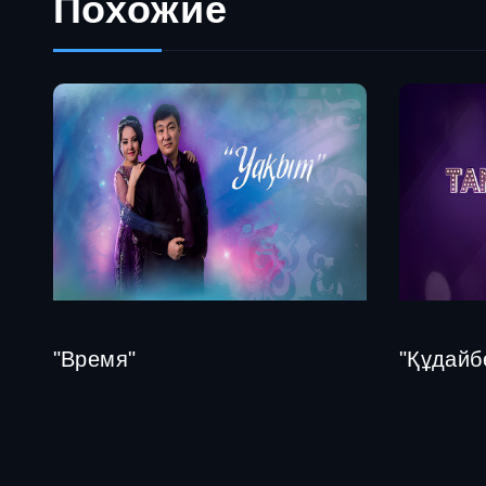
Похожие
"Время"
"Құдайб