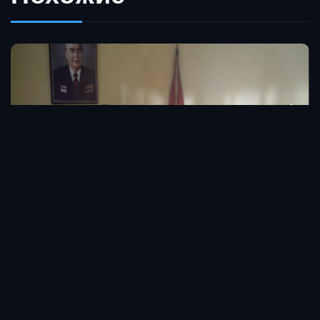
Каламгер