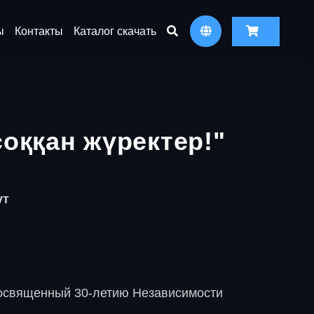
ы
Контакты
Каталог скачать
соққан жүректер!"
ут
посвященный 30-летию Независимости