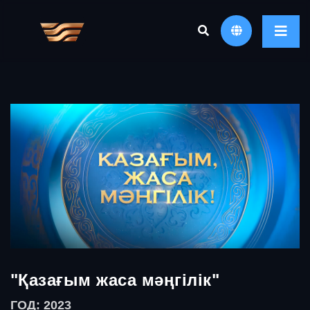
"Қазағым жаса мәңгілік"
ГОД: 2023