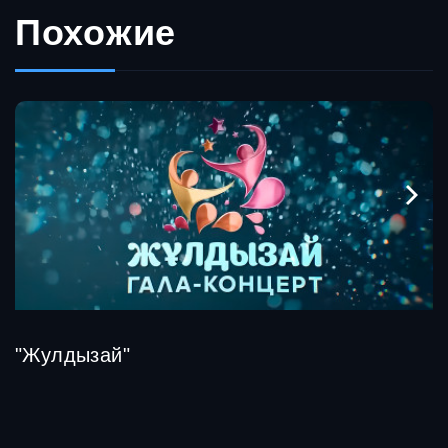
Похожие
"Жулдызай"