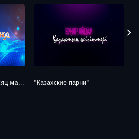
"Когда рождается месяц март"
"Казахские парни"
"