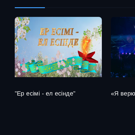
"Ер есімі - ел есінде"
«Я вер