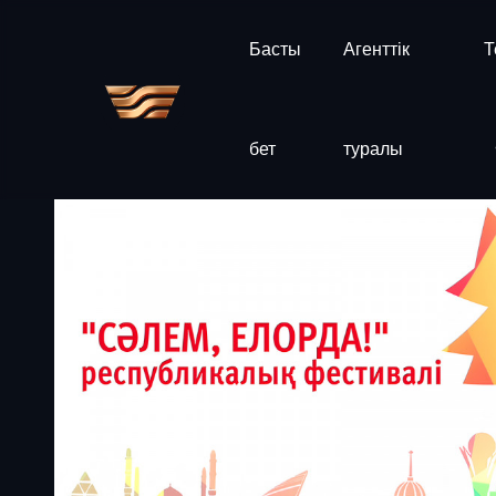
Басты
Агенттік
Т
бет
туралы