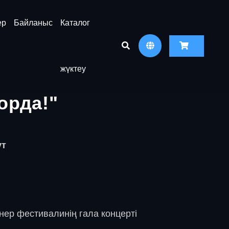
ер
Байланыс
Каталог
жүктеу
орда!"
ут
нер фестивалинің гала концерті