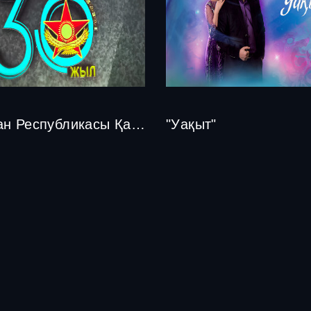
Қазақстан Республикасы Қарулы Күштерінің 30 жылдығы
"Уақыт"