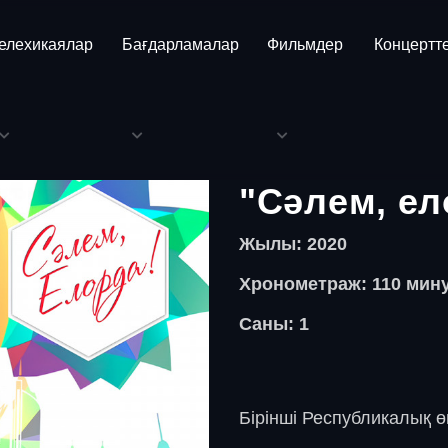
елехикаялар
Бағдарламалар
Фильмдер
Концертт
"Сәлем, ел
Жылы: 2020
Хронометраж: 110 мин
Саны: 1
Бірінші Республикалық ө