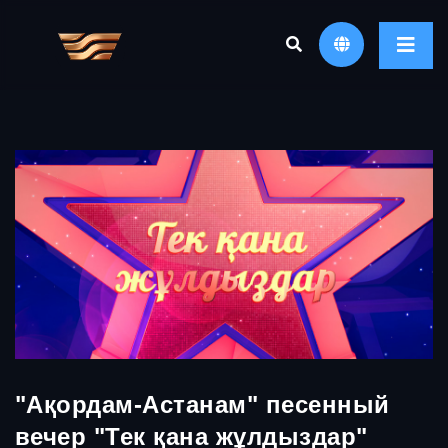
"Ақордам-Астанам" песенный
вечер "Тек қана жұлдыздар"