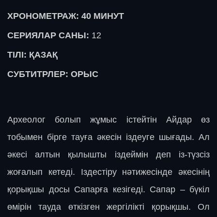
ХРОНОМЕТРАЖ: 40 МИНУТ
СЕРИЯЛАР САНЫ:
12
ТІЛІ: ҚАЗАҚ
СУБТИТРЛЕР: ОРЫС
Археолог болып жұмыс істейтін Айдар өз
тобымен бірге тауға әкесін іздеуге шығады. Ал
әкесі алтын қылышты іздеймін деп із-түзсіз
жоғалып кетеді. Іздестіру нәтижесінде әкесінің
қорықшы досы Сапарға кезігеді. Сапар­ – бүкіл
өмірін тауда өткізген жергілікті қорықшы. Ол