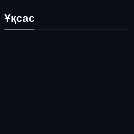
Ұқсас
Пәленшеевтер 1 / 2 / 3 / 4