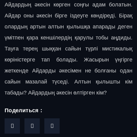
Айдардың әкесін көрген соңғы адам болатын.
Айдар оны әкесін бірге іздеуге көндіреді. Бірақ
олардың артын алтын қылышқа апарады деген
үмітпен қара кеншілердің қарулы тобы аңдиды.
Тауға терең шыққан сайын түрлі мистикалық
көріністерге тап болады. Жасырын үңгірге
жеткенде Айдарды әкесімен не болғаны одан
сайын мазалай түседі. Алтын қылышты кім
табады? Айдардың әкесін өлтірген кім?
Поделиться :