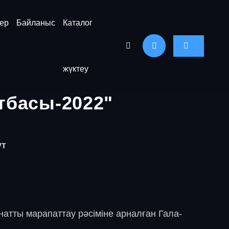
ер
Байланыс
Каталог
жүктеу
тбасы-2022"
ут
натты марапаттау рәсіміне арналған Гала-