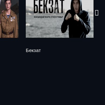
Бекзат
"