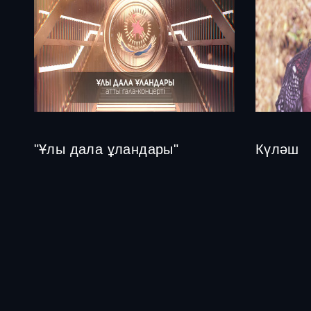
"Ұлы дала ұландары"
Күләш