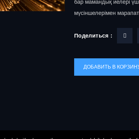
бар мамандық иелері үші
мүсіншелерімен марапа
Поделиться :