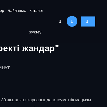
ер
Байланыс
Каталог
жүктеу
екті жандар"
ИНУТ
ің 30 жылдығы қарсаңында әлеуметтік маңызы