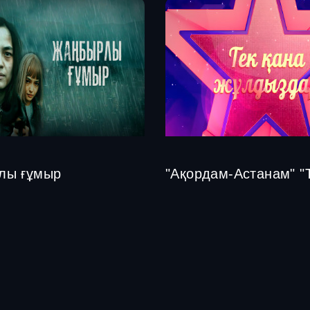
лы ғұмыр