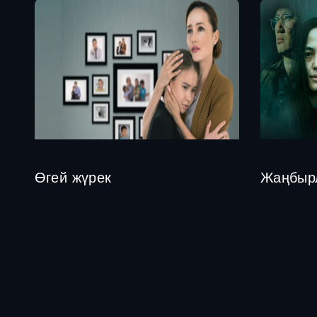
Өгей жүрек
Жаңбыр