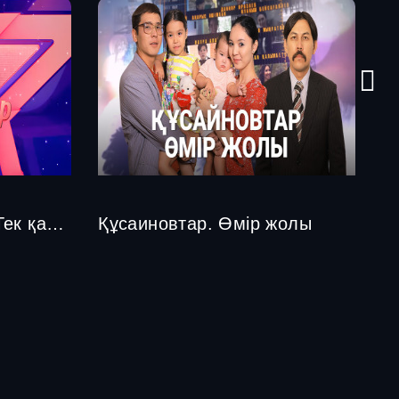
"Ақордам-Астанам" "Тек қана жұлдыздар"
Құсаиновтар. Өмір жолы
Ж