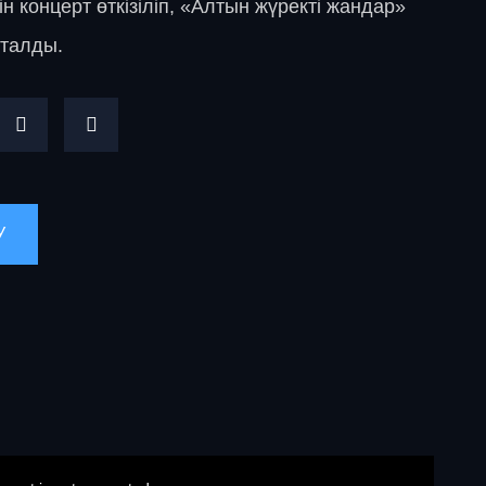
н концерт өткізіліп, «Алтын жүректі жандар»
тталды.