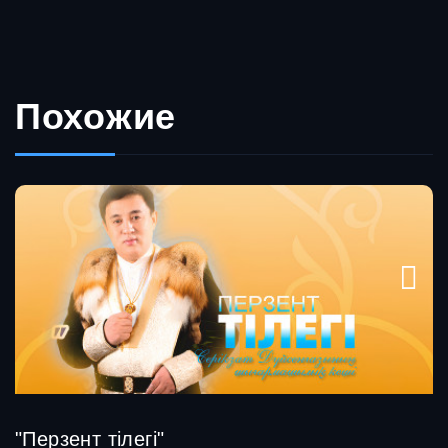
Похожие
"Перзент тілегі"