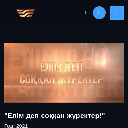
"Елім деп соққан жүректер!"
Год: 2021