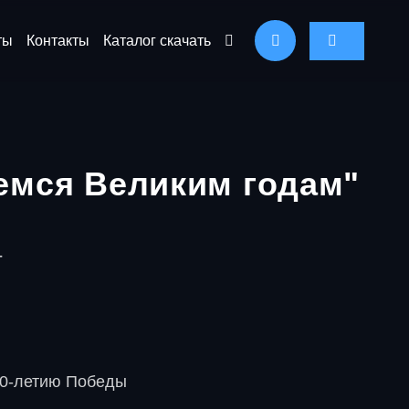
ты
Контакты
Каталог скачать
емся Великим годам"
т
70-летию Победы