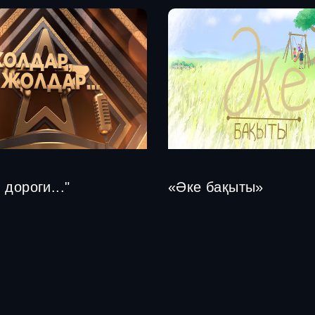
 дороги..."
«Әке бақыты»